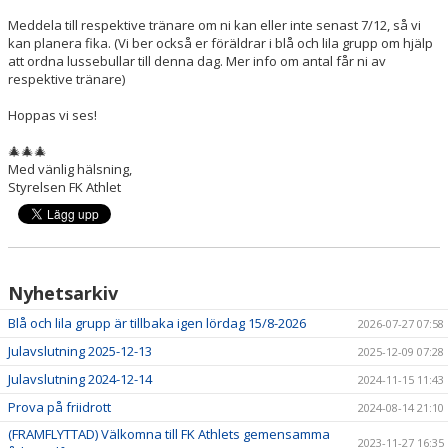
Meddela till respektive tränare om ni kan eller inte senast 7/12, så vi
kan planera fika. (Vi ber också er föräldrar i blå och lila grupp om hjälp
att ordna lussebullar till denna dag. Mer info om antal får ni av
respektive tränare)
Hoppas vi ses!
🎄🎄🎄
Med vänlig hälsning,
Styrelsen FK Athlet
Nyhetsarkiv
Blå och lila grupp är tillbaka igen lördag 15/8-2026
2026-07-27 07:58
Julavslutning 2025-12-13
2025-12-09 07:28
Julavslutning 2024-12-14
2024-11-15 11:43
Prova på friidrott
2024-08-14 21:10
(FRAMFLYTTAD) Välkomna till FK Athlets gemensamma
2023-11-27 16:35