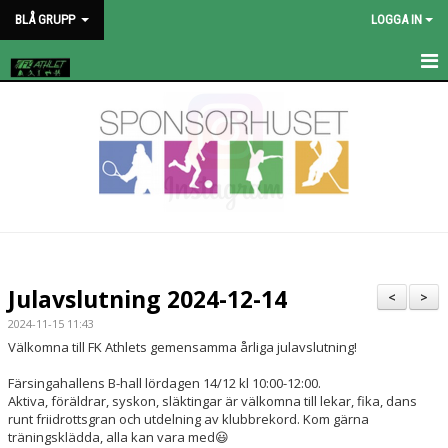
BLÅ GRUPP
LOGGA IN
HEM
NYHETER
KALENDER
BILDGALLERI
DOKUMENT
Julavslutning 2024-12-14
<
>
2024-11-15 11:43
Välkomna till FK Athlets gemensamma årliga julavslutning!
Färsingahallens B-hall lördagen 14/12 kl 10:00-12:00.
Aktiva, föräldrar, syskon, släktingar är välkomna till lekar, fika, dans
runt friidrottsgran och utdelning av klubbrekord. Kom gärna
träningsklädda, alla kan vara med😃