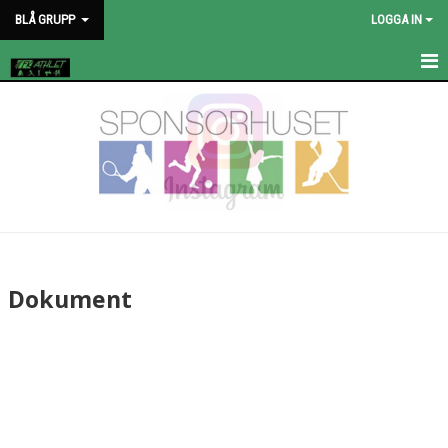
BLÅ GRUPP
LOGGA IN
HEM
NYHETER
KALENDER
BILDGALLERI
DOKUMENT
Dokument