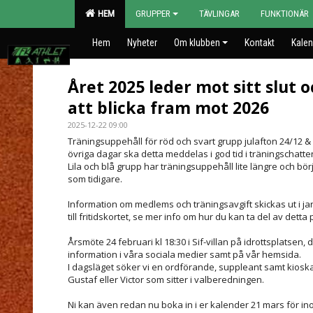
HEM
GRUPPER
TÄVLINGAR
FUNKTIONÄR
Hem
Nyheter
Om klubben
Kontakt
Kalen
Året 2025 leder mot sitt slut 
att blicka fram mot 2026
2025-12-22 09:00
Träningsuppehåll för röd och svart grupp julafton 24/12
övriga dagar ska detta meddelas i god tid i träningschatte
Lila och blå grupp har träningsuppehåll lite längre och bör
som tidigare.
Information om medlems och träningsavgift skickas ut i jan
till fritidskortet, se mer info om hur du kan ta del av dett
Årsmöte 24 februari kl 18:30 i Sif-villan på idrottsplatse
information i våra sociala medier samt på vår hemsida.
I dagsläget söker vi en ordförande, suppleant samt kioskan
Gustaf eller Victor som sitter i valberedningen.
Ni kan även redan nu boka in i er kalender 21 mars för i