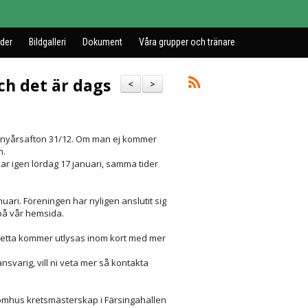
der
Bildgalleri
Dokument
Våra grupper och tränare
och det är dags
<
>
 & nyårsafton 31/12. Om man ej kommer
n.
jar igen lördag 17 januari, samma tider
uari. Föreningen har nyligen anslutit sig
a på vår hemsida.
n, detta kommer utlysas inom kort med mer
svarig, vill ni veta mer så kontakta
nomhus kretsmästerskap i Färsingahallen