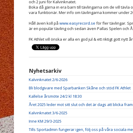
och 2 juni för Kalvinknatet.
Boka då gärna in era barn till tävlingarna om de vill tävla o
vara funktionär. Mer info om tävlingarna kommer under 2
Håll även koll på
www.easyrecord.se
för fler tävlingar. S
är en populär tävling och sedan även Pallas Spelen och Åh
FK Athlet vill önska er alla en god jul & ett riktigt gott nytt år!
Nyhetsarkiv
Kalvinknatet 2/6-2026
Bli blodgivare med Sparbanken Skåne och stöd FK Athlet
Kallelse årsmöte 24/2 kl 18:30
Året 2025 leder mot sitt slut och det är dags att blicka fra
Kalvinknatet 3/6-2025
Inne KM 29/3-2025
Tills Sportadmin fungerar igen, följ oss på våra sociala m