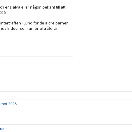
ch er själva eller någon bekant till att
026.
printerträffen i Lund för de äldre barnen
us Indoor som är för alla åldrar.
!
m mot 2026
edier