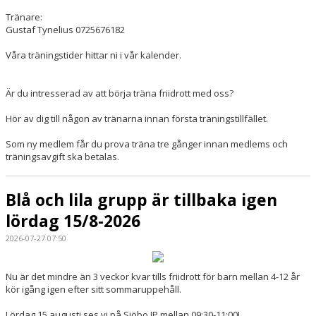
Tränare:
Gustaf Tynelius 0725676182
Våra träningstider hittar ni i vår kalender.
Är du intresserad av att börja träna friidrott med oss?
Hör av dig till någon av tränarna innan första träningstillfället.
Som ny medlem får du prova träna tre gånger innan medlems och
träningsavgift ska betalas.
Blå och lila grupp är tillbaka igen
lördag 15/8-2026
2026-07-27 07:50
Nu är det mindre än 3 veckor kvar tills friidrott för barn mellan 4-12 år
kör igång igen efter sitt sommaruppehåll.
Lördag 15 augusti ses vi på Sjöbo IP mellan 09:30-11:00!