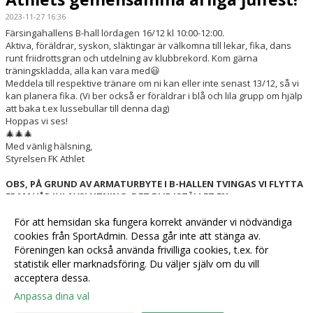
2023-11-27 16:36
Färsingahallens B-hall lördagen 16/12 kl 10:00-12:00.
Aktiva, föräldrar, syskon, släktingar är välkomna till lekar, fika, dans
runt friidrottsgran och utdelning av klubbrekord. Kom gärna
träningsklädda, alla kan vara med😃
Meddela till respektive tränare om ni kan eller inte senast 13/12, så vi
kan planera fika. (Vi ber också er föräldrar i blå och lila grupp om hjälp
att baka t.ex lussebullar till denna dag)
Hoppas vi ses!
🎄🎄🎄
Med vänlig hälsning,
Styrelsen FK Athlet
OBS, PÅ GRUND AV ARMATURBYTE I B-HALLEN TVINGAS VI FLYTTA
FRAM VÅR JULAVSLUTNING. DET BLIR ISTÄLLET EN
JULGRANSPLUNDRING I MITTEN/SLUTET AV JANUARI. VI
För att hemsidan ska fungera korrekt använder vi nödvändiga
ÅTERKOMMER MED DATUM!
cookies från SportAdmin. Dessa går inte att stänga av.
Föreningen kan också använda frivilliga cookies, t.ex. för
Fler nyheter >>
statistik eller marknadsföring. Du väljer själv om du vill
acceptera dessa.
Anpassa dina val
Cookie-
Gå till