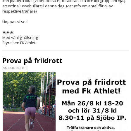
kan planera fika. (Vi ber också er föräldrar i blå och lila grupp om hjälp
att ordna lussebullar till denna dag. Mer info om antal får ni av
respektive tränare)
Hoppas vi ses!
🎄🎄🎄
Med vänlig hälsning,
Styrelsen FK Athlet
Prova på friidrott
2024-08-14 21:10