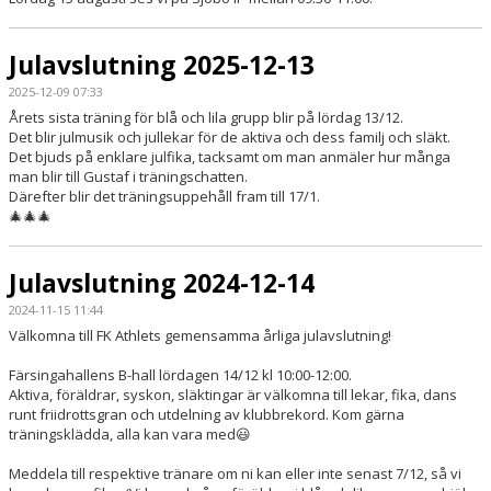
Julavslutning 2025-12-13
2025-12-09 07:33
Årets sista träning för blå och lila grupp blir på lördag 13/12.
Det blir julmusik och jullekar för de aktiva och dess familj och släkt.
Det bjuds på enklare julfika, tacksamt om man anmäler hur många
man blir till Gustaf i träningschatten.
Därefter blir det träningsuppehåll fram till 17/1.
🎄🎄🎄
Julavslutning 2024-12-14
2024-11-15 11:44
Välkomna till FK Athlets gemensamma årliga julavslutning!
Färsingahallens B-hall lördagen 14/12 kl 10:00-12:00.
Aktiva, föräldrar, syskon, släktingar är välkomna till lekar, fika, dans
runt friidrottsgran och utdelning av klubbrekord. Kom gärna
träningsklädda, alla kan vara med😃
Meddela till respektive tränare om ni kan eller inte senast 7/12, så vi