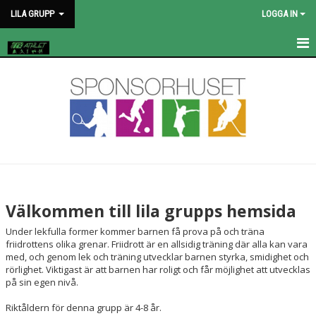
LILA GRUPP
LOGGA IN
HEM
NYHETER
KALENDER
BILDGALLERI
DOKUMENT
Välkommen till lila grupps hemsida
Under lekfulla former kommer barnen få prova på och träna
friidrottens olika grenar. Friidrott är en allsidig träning där alla kan vara
med, och genom lek och träning utvecklar barnen styrka, smidighet och
rörlighet. Viktigast är att barnen har roligt och får möjlighet att utvecklas
på sin egen nivå.
Riktåldern för denna grupp är 4-8 år.